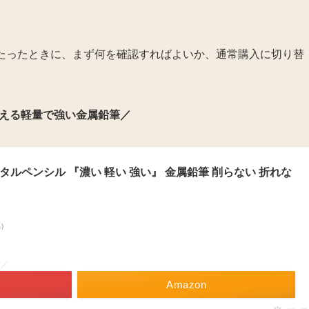
に当たったときに、まず何を確認すればよいか、通常購入に切り替
。
える軽量で強い金属鉛筆／
メタルペンシル 『濃い 軽い 強い』 金属鉛筆 削らない 折れな
べ）
！／
Amazon