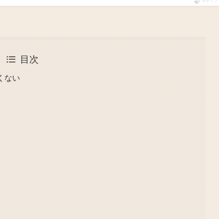
ポチップ
目次
しくない