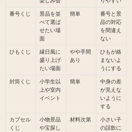
楽しみ会
りやすい
番号くじ
景品を並
簡単
番号と景
べて選ば
品の対応
せたい場
を間違え
面
ない
ひもくじ
縁日風に
やや手間
ひもが絡
盛り上げ
あり
まないよ
たい場面
うにする
封筒くじ
小学生以
簡単
中身の差
上や室内
が見えな
イベント
いように
する
カプセル
小物景品
材料次第
小さい子
くじ
や宝探し
の誤飲に