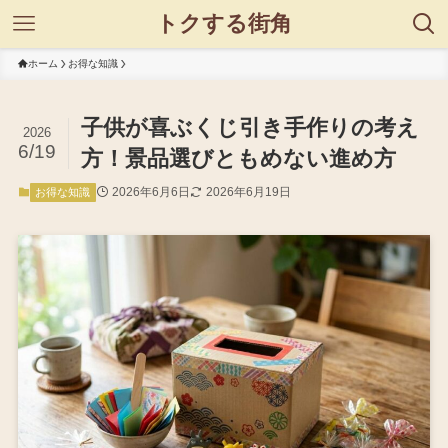
トクする街角
ホーム
お得な知識
子供が喜ぶくじ引き手作りの考え
2026
6/19
方！景品選びともめない進め方
2026年6月6日
2026年6月19日
お得な知識