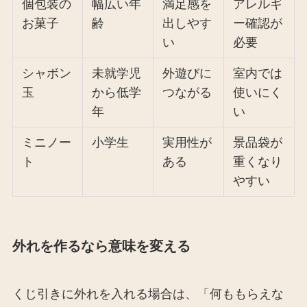
個包装の
幅広い年
満足感を
アレルギ
お菓子
齢
出しやす
ー確認が
い
必要
シャボン
未就学児
外遊びに
室内では
玉
から低学
つながる
使いにく
年
い
ミニノー
小学生
実用性が
景品袋が
ト
ある
重くなり
やすい
外れを作るなら意味を変える
くじ引きに外れを入れる場合は、「何ももらえな