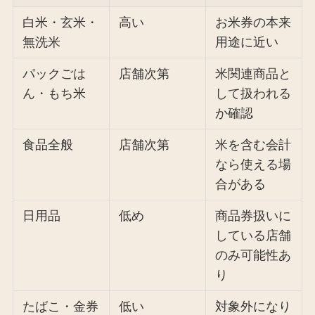
白米・玄米・
高い
お米券の本来
無洗米
用途に近い
パックごは
店舗次第
米関連商品と
ん・もち米
して扱われる
か確認
食品全般
店舗次第
米を含む会計
なら使える場
合がある
日用品
低め
商品券扱いに
している店舗
のみ可能性あ
り
たばこ・金券
低い
対象外になり