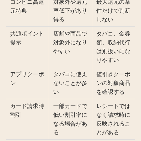
コンビニ高還
対象外や還元
最大還元の条
元特典
率低下があり
件だけで判断
得る
しない
共通ポイント
店舗や商品で
タバコ、金券
提示
対象外になり
類、収納代行
やすい
は別扱いにな
りやすい
アプリクーポ
タバコに使え
値引きクーポ
ン
ないことが多
ンの対象商品
い
を確認する
カード請求時
一部カードで
レシートでは
割引
低い割引率に
なく請求時に
なる場合があ
反映されるこ
る
とがある