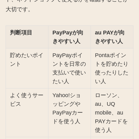
大切です。
判断項目
PayPayが向
au PAYが向
きやすい人
きやすい人
貯めたいポイ
PayPayポイ
Pontaポイン
ント
ントを日常の
トを貯めたり
支払いで使い
使ったりした
たい人
い人
よく使うサー
Yahoo!ショ
ローソン、
ビス
ッピングや
au、UQ
PayPayカー
mobile、au
ドを使う人
PAYカードを
使う人