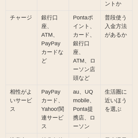
ントか
チャージ
銀行口
Pontaポ
普段使う
座、
イント、
入金方法
ATM、
カード、
があるか
PayPay
銀行口
カードな
座、
ど
ATM、ロ
ーソン店
頭など
相性がよ
PayPay
au、UQ
生活圏に
いサービ
カード、
mobile、
近いほう
ス
Yahoo!関
Ponta提
を選ぶ
連サービ
携店、ロ
ス
ーソン