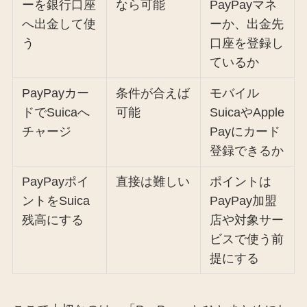
ーを銀行口座
なら可能
PayPayマネ
へ出金して使
ーか、出金先
う
口座を登録し
ているか
PayPayカー
条件が合えば
モバイル
ドでSuicaへ
可能
SuicaやApple
チャージ
Payにカード
登録できるか
PayPayポイ
直接は難しい
ポイントは
ントをSuica
PayPay加盟
残高にする
店や対象サー
ビスで使う前
提にする