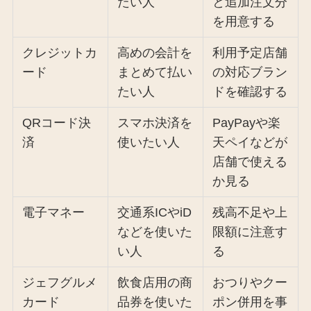
たい人
と追加注文分
を用意する
クレジットカ
高めの会計を
利用予定店舗
ード
まとめて払い
の対応ブラン
たい人
ドを確認する
QRコード決
スマホ決済を
PayPayや楽
済
使いたい人
天ペイなどが
店舗で使える
か見る
電子マネー
交通系ICやiD
残高不足や上
などを使いた
限額に注意す
い人
る
ジェフグルメ
飲食店用の商
おつりやクー
カード
品券を使いた
ポン併用を事