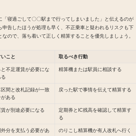
に「寝過ごして〇〇駅まで行ってしまいました」と伝えるのが
ら申告したほうが処理も早く、不正乗車と疑われるリスクも下
となので、落ち着いて正しく精算することを優先しましょう。
すいこと
取るべき行動
ると不足運賃が必要にな
精算機または駅員に相談する
ある
車区間と改札記録が一致
戻った駅で事情を伝えて精算する
合がある
運賃が別途必要になる
定期券とIC残高を確認して精算す
る
間外分を支払う必要があ
のりこし精算機か有人改札へ行く