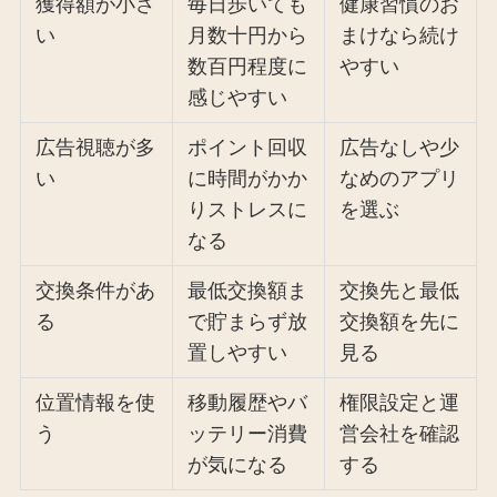
獲得額が小さ
毎日歩いても
健康習慣のお
い
月数十円から
まけなら続け
数百円程度に
やすい
感じやすい
広告視聴が多
ポイント回収
広告なしや少
い
に時間がかか
なめのアプリ
りストレスに
を選ぶ
なる
交換条件があ
最低交換額ま
交換先と最低
る
で貯まらず放
交換額を先に
置しやすい
見る
位置情報を使
移動履歴やバ
権限設定と運
う
ッテリー消費
営会社を確認
が気になる
する