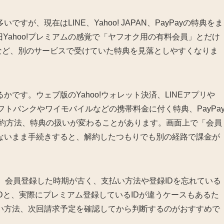
が、現在はLINE、Yahoo! JAPAN、PayPayの特典をま
Yahoo!プレミアムの感覚で「ヤフオク用の有料会員」とだけ
ポンなど、別のサービスで受けていた特典を見落としやすくなりま
です。ウェブ版のYahoo!ウォレット決済、LINEアプリや
ソフトバンクやワイモバイルなどの携帯料金に付く特典、PayPa
解約方法、特典の扱いが変わることがあります。画面上で「会員
ないまま手続きすると、解約したつもりでも別の経路で課金が
は、会員登録した時期が古く、支払い方法や登録IDを忘れている
N IDと、実際にプレミアム登録しているIDが違うケースもあるた
払い方法、次回請求予定を確認してから判断するのがおすすめで