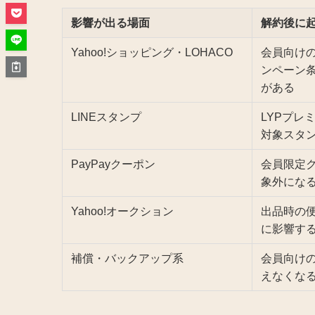
影響が出る場面
解約後に
Yahoo!ショッピング・LOHACO
会員向け
ンペーン
がある
LINEスタンプ
LYPプレ
対象スタ
PayPayクーポン
会員限定
象外にな
Yahoo!オークション
出品時の
に影響す
補償・バックアップ系
会員向け
えなくな